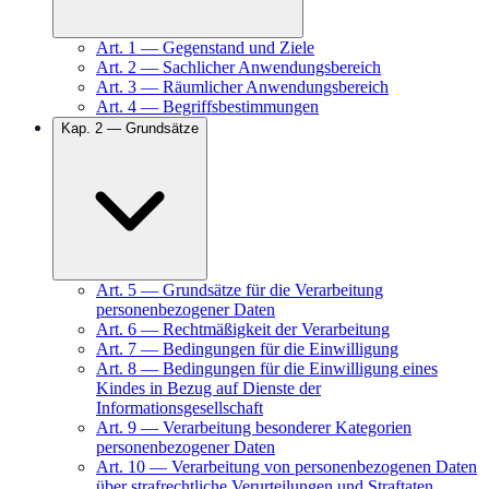
Art.
1
—
Gegenstand und Ziele
Art.
2
—
Sachlicher Anwendungsbereich
Art.
3
—
Räumlicher Anwendungsbereich
Art.
4
—
Begriffsbestimmungen
Kap.
2
—
Grundsätze
Art.
5
—
Grundsätze für die Verarbeitung
personenbezogener Daten
Art.
6
—
Rechtmäßigkeit der Verarbeitung
Art.
7
—
Bedingungen für die Einwilligung
Art.
8
—
Bedingungen für die Einwilligung eines
Kindes in Bezug auf Dienste der
Informationsgesellschaft
Art.
9
—
Verarbeitung besonderer Kategorien
personenbezogener Daten
Art.
10
—
Verarbeitung von personenbezogenen Daten
über strafrechtliche Verurteilungen und Straftaten