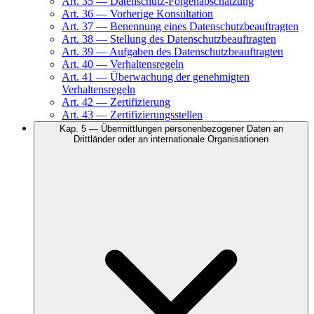
Art.
35
—
Datenschutz-Folgenabschätzung
Art.
36
—
Vorherige Konsultation
Art.
37
—
Benennung eines Datenschutzbeauftragten
Art.
38
—
Stellung des Datenschutzbeauftragten
Art.
39
—
Aufgaben des Datenschutzbeauftragten
Art.
40
—
Verhaltensregeln
Art.
41
—
Überwachung der genehmigten
Verhaltensregeln
Art.
42
—
Zertifizierung
Art.
43
—
Zertifizierungsstellen
Kap.
5
—
Übermittlungen personenbezogener Daten an
Drittländer oder an internationale Organisationen