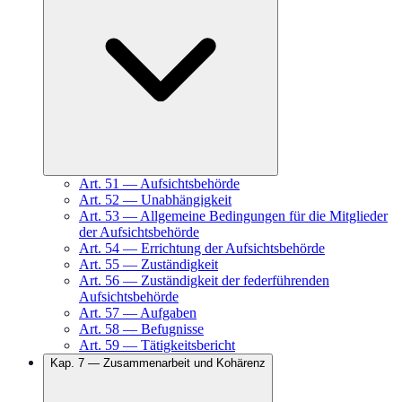
Art.
51
—
Aufsichtsbehörde
Art.
52
—
Unabhängigkeit
Art.
53
—
Allgemeine Bedingungen für die Mitglieder
der Aufsichtsbehörde
Art.
54
—
Errichtung der Aufsichtsbehörde
Art.
55
—
Zuständigkeit
Art.
56
—
Zuständigkeit der federführenden
Aufsichtsbehörde
Art.
57
—
Aufgaben
Art.
58
—
Befugnisse
Art.
59
—
Tätigkeitsbericht
Kap.
7
—
Zusammenarbeit und Kohärenz