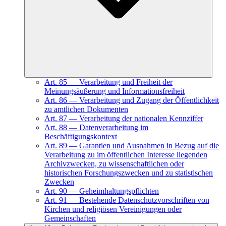
Art.
85
—
Verarbeitung und Freiheit der
Meinungsäußerung und Informationsfreiheit
Art.
86
—
Verarbeitung und Zugang der Öffentlichkeit
zu amtlichen Dokumenten
Art.
87
—
Verarbeitung der nationalen Kennziffer
Art.
88
—
Datenverarbeitung im
Beschäftigungskontext
Art.
89
—
Garantien und Ausnahmen in Bezug auf die
Verarbeitung zu im öffentlichen Interesse liegenden
Archivzwecken, zu wissenschaftlichen oder
historischen Forschungszwecken und zu statistischen
Zwecken
Art.
90
—
Geheimhaltungspflichten
Art.
91
—
Bestehende Datenschutzvorschriften von
Kirchen und religiösen Vereinigungen oder
Gemeinschaften