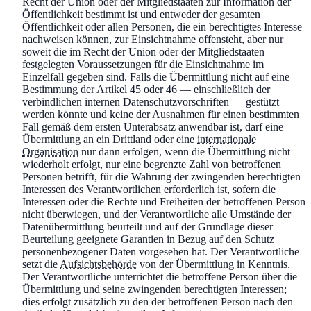
Recht der Union oder der Mitgliedstaaten zur Information der
Öffentlichkeit bestimmt ist und entweder der gesamten
Öffentlichkeit oder allen Personen, die ein berechtigtes Interesse
nachweisen können, zur Einsichtnahme offensteht, aber nur
soweit die im Recht der Union oder der Mitgliedstaaten
festgelegten Voraussetzungen für die Einsichtnahme im
Einzelfall gegeben sind. Falls die Übermittlung nicht auf eine
Bestimmung der Artikel 45 oder 46 — einschließlich der
verbindlichen internen Datenschutzvorschriften — gestützt
werden könnte und keine der Ausnahmen für einen bestimmten
Fall gemäß dem ersten Unterabsatz anwendbar ist, darf eine
Übermittlung an ein Drittland oder eine
internationale
Organisation
nur dann erfolgen, wenn die Übermittlung nicht
wiederholt erfolgt, nur eine begrenzte Zahl von betroffenen
Personen betrifft, für die Wahrung der zwingenden berechtigten
Interessen des Verantwortlichen erforderlich ist, sofern die
Interessen oder die Rechte und Freiheiten der betroffenen Person
nicht überwiegen, und der Verantwortliche alle Umstände der
Datenübermittlung beurteilt und auf der Grundlage dieser
Beurteilung geeignete Garantien in Bezug auf den Schutz
personenbezogener Daten vorgesehen hat. Der Verantwortliche
setzt die
Aufsichtsbehörde
von der Übermittlung in Kenntnis.
Der Verantwortliche unterrichtet die betroffene Person über die
Übermittlung und seine zwingenden berechtigten Interessen;
dies erfolgt zusätzlich zu den der betroffenen Person nach den