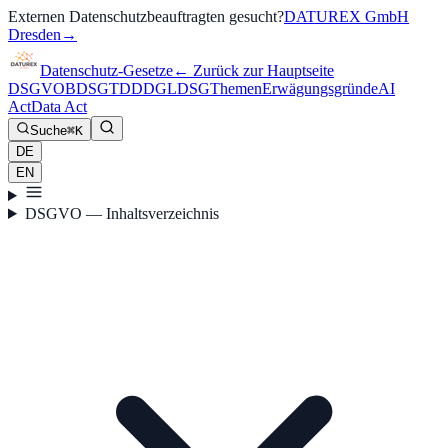
Externen Datenschutzbeauftragten gesucht?
DATUREX GmbH
Dresden
→
Datenschutz-Gesetze
←
Zurück zur Hauptseite
DSGVO
BDSG
TDDDG
LDSG
Themen
Erwägungsgründe
AI
Act
Data Act
Suche
⌘K
DE
EN
DSGVO — Inhaltsverzeichnis