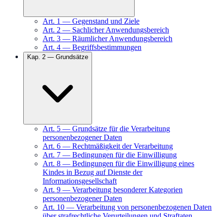
Art.
1
—
Gegenstand und Ziele
Art.
2
—
Sachlicher Anwendungsbereich
Art.
3
—
Räumlicher Anwendungsbereich
Art.
4
—
Begriffsbestimmungen
Kap.
2
—
Grundsätze
Art.
5
—
Grundsätze für die Verarbeitung
personenbezogener Daten
Art.
6
—
Rechtmäßigkeit der Verarbeitung
Art.
7
—
Bedingungen für die Einwilligung
Art.
8
—
Bedingungen für die Einwilligung eines
Kindes in Bezug auf Dienste der
Informationsgesellschaft
Art.
9
—
Verarbeitung besonderer Kategorien
personenbezogener Daten
Art.
10
—
Verarbeitung von personenbezogenen Daten
über strafrechtliche Verurteilungen und Straftaten