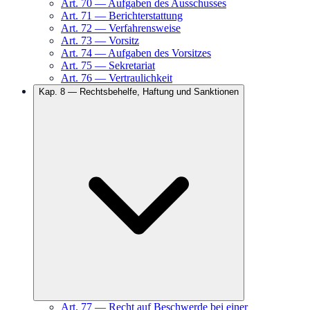
Art.
70
—
Aufgaben des Ausschusses
Art.
71
—
Berichterstattung
Art.
72
—
Verfahrensweise
Art.
73
—
Vorsitz
Art.
74
—
Aufgaben des Vorsitzes
Art.
75
—
Sekretariat
Art.
76
—
Vertraulichkeit
Kap.
8
—
Rechtsbehelfe, Haftung und Sanktionen
Art.
77
—
Recht auf Beschwerde bei einer