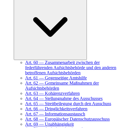
Art.
60
—
Zusammenarbeit zwischen der
federführenden Aufsichtsbehörde und den anderen
betroffenen Aufsichtsbehörden
Art.
61
—
Gegenseitige Amtshilfe
Art.
62
—
Gemeinsame Maßnahmen der
Aufsichtsbehörden
Art.
63
—
Kohärenzverfahren
Art.
64
—
Stellungnahme des Ausschusses
Art.
65
—
Streitbeilegung durch den Ausschuss
Art.
66
—
Dringlichkeitsverfahren
Art.
67
—
Informationsaustausch
Art.
68
—
Europäischer Datenschutzausschuss
Art.
69
—
Unabhängigkeit