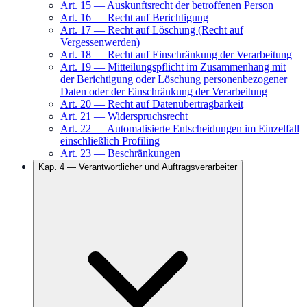
Art.
15
—
Auskunftsrecht der betroffenen Person
Art.
16
—
Recht auf Berichtigung
Art.
17
—
Recht auf Löschung (Recht auf
Vergessenwerden)
Art.
18
—
Recht auf Einschränkung der Verarbeitung
Art.
19
—
Mitteilungspflicht im Zusammenhang mit
der Berichtigung oder Löschung personenbezogener
Daten oder der Einschränkung der Verarbeitung
Art.
20
—
Recht auf Datenübertragbarkeit
Art.
21
—
Widerspruchsrecht
Art.
22
—
Automatisierte Entscheidungen im Einzelfall
einschließlich Profiling
Art.
23
—
Beschränkungen
Kap.
4
—
Verantwortlicher und Auftragsverarbeiter