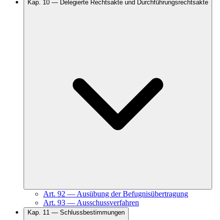
Kap.
10
—
Delegierte Rechtsakte und Durchführungsrechtsakte
Art.
92
—
Ausübung der Befugnisübertragung
Art.
93
—
Ausschussverfahren
Kap.
11
—
Schlussbestimmungen