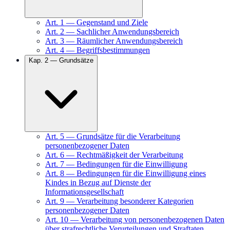
Art.
1
—
Gegenstand und Ziele
Art.
2
—
Sachlicher Anwendungsbereich
Art.
3
—
Räumlicher Anwendungsbereich
Art.
4
—
Begriffsbestimmungen
Kap.
2
—
Grundsätze
Art.
5
—
Grundsätze für die Verarbeitung
personenbezogener Daten
Art.
6
—
Rechtmäßigkeit der Verarbeitung
Art.
7
—
Bedingungen für die Einwilligung
Art.
8
—
Bedingungen für die Einwilligung eines
Kindes in Bezug auf Dienste der
Informationsgesellschaft
Art.
9
—
Verarbeitung besonderer Kategorien
personenbezogener Daten
Art.
10
—
Verarbeitung von personenbezogenen Daten
über strafrechtliche Verurteilungen und Straftaten