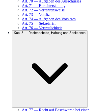
Art.
70
—
Aufgaben des Ausschusses
Art.
71
—
Berichterstattung
Art.
72
—
Verfahrensweise
Art.
73
—
Vorsitz
Art.
74
—
Aufgaben des Vorsitzes
Art.
75
—
Sekretariat
Art.
76
—
Vertraulichkeit
Kap.
8
—
Rechtsbehelfe, Haftung und Sanktionen
Art.
77
—
Recht auf Beschwerde bei einer