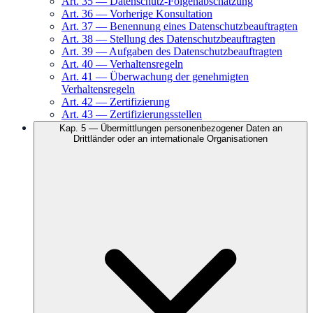
Art.
35
—
Datenschutz-Folgenabschätzung
Art.
36
—
Vorherige Konsultation
Art.
37
—
Benennung eines Datenschutzbeauftragten
Art.
38
—
Stellung des Datenschutzbeauftragten
Art.
39
—
Aufgaben des Datenschutzbeauftragten
Art.
40
—
Verhaltensregeln
Art.
41
—
Überwachung der genehmigten
Verhaltensregeln
Art.
42
—
Zertifizierung
Art.
43
—
Zertifizierungsstellen
Kap.
5
—
Übermittlungen personenbezogener Daten an
Drittländer oder an internationale Organisationen