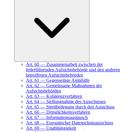
Art.
60
—
Zusammenarbeit zwischen der
federführenden Aufsichtsbehörde und den anderen
betroffenen Aufsichtsbehörden
Art.
61
—
Gegenseitige Amtshilfe
Art.
62
—
Gemeinsame Maßnahmen der
Aufsichtsbehörden
Art.
63
—
Kohärenzverfahren
Art.
64
—
Stellungnahme des Ausschusses
Art.
65
—
Streitbeilegung durch den Ausschuss
Art.
66
—
Dringlichkeitsverfahren
Art.
67
—
Informationsaustausch
Art.
68
—
Europäischer Datenschutzausschuss
Art.
69
—
Unabhängigkeit