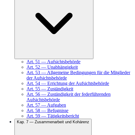
Art.
51
—
Aufsichtsbehörde
Art.
52
—
Unabhängigkeit
Art.
53
—
Allgemeine Bedingungen für die Mitglieder
der Aufsichtsbehörde
Art.
54
—
Errichtung der Aufsichtsbehörde
Art.
55
—
Zuständigkeit
Art.
56
—
Zuständigkeit der federführenden
Aufsichtsbehörde
Art.
57
—
Aufgaben
Art.
58
—
Befugnisse
Art.
59
—
Tätigkeitsbericht
Kap.
7
—
Zusammenarbeit und Kohärenz