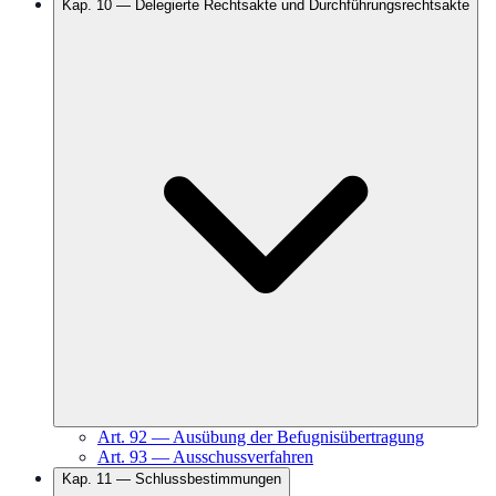
Kap.
10
—
Delegierte Rechtsakte und Durchführungsrechtsakte
Art.
92
—
Ausübung der Befugnisübertragung
Art.
93
—
Ausschussverfahren
Kap.
11
—
Schlussbestimmungen