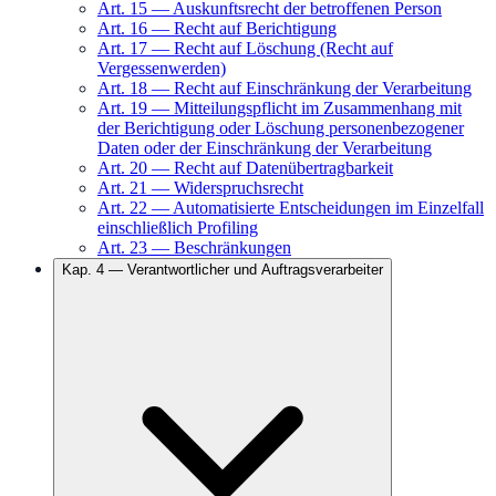
Art.
15
—
Auskunftsrecht der betroffenen Person
Art.
16
—
Recht auf Berichtigung
Art.
17
—
Recht auf Löschung (Recht auf
Vergessenwerden)
Art.
18
—
Recht auf Einschränkung der Verarbeitung
Art.
19
—
Mitteilungspflicht im Zusammenhang mit
der Berichtigung oder Löschung personenbezogener
Daten oder der Einschränkung der Verarbeitung
Art.
20
—
Recht auf Datenübertragbarkeit
Art.
21
—
Widerspruchsrecht
Art.
22
—
Automatisierte Entscheidungen im Einzelfall
einschließlich Profiling
Art.
23
—
Beschränkungen
Kap.
4
—
Verantwortlicher und Auftragsverarbeiter