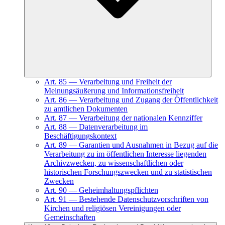
Art.
85
—
Verarbeitung und Freiheit der
Meinungsäußerung und Informationsfreiheit
Art.
86
—
Verarbeitung und Zugang der Öffentlichkeit
zu amtlichen Dokumenten
Art.
87
—
Verarbeitung der nationalen Kennziffer
Art.
88
—
Datenverarbeitung im
Beschäftigungskontext
Art.
89
—
Garantien und Ausnahmen in Bezug auf die
Verarbeitung zu im öffentlichen Interesse liegenden
Archivzwecken, zu wissenschaftlichen oder
historischen Forschungszwecken und zu statistischen
Zwecken
Art.
90
—
Geheimhaltungspflichten
Art.
91
—
Bestehende Datenschutzvorschriften von
Kirchen und religiösen Vereinigungen oder
Gemeinschaften