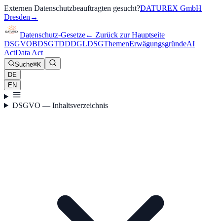
Externen Datenschutzbeauftragten gesucht?
DATUREX GmbH
Dresden
→
Datenschutz-Gesetze
←
Zurück zur Hauptseite
DSGVO
BDSG
TDDDG
LDSG
Themen
Erwägungsgründe
AI
Act
Data Act
Suche
⌘K
DE
EN
DSGVO — Inhaltsverzeichnis