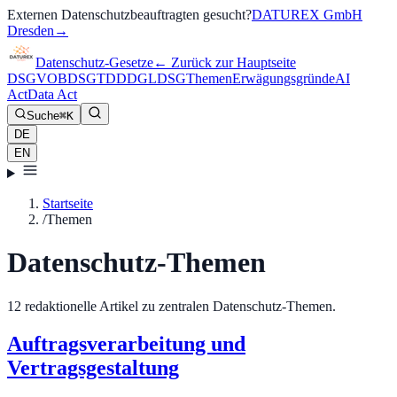
Externen Datenschutzbeauftragten gesucht?
DATUREX GmbH
Dresden
→
Datenschutz-Gesetze
←
Zurück zur Hauptseite
DSGVO
BDSG
TDDDG
LDSG
Themen
Erwägungsgründe
AI
Act
Data Act
Suche
⌘K
DE
EN
Startseite
/
Themen
Datenschutz-Themen
12 redaktionelle Artikel zu zentralen Datenschutz-Themen.
Auftragsverarbeitung und
Vertragsgestaltung