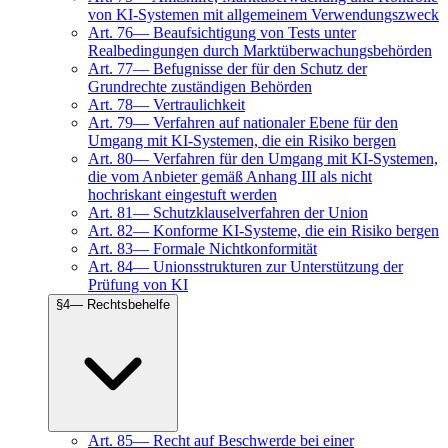
von KI-Systemen mit allgemeinem Verwendungszweck
Art.
76
—
Beaufsichtigung von Tests unter
Realbedingungen durch Marktüberwachungsbehörden
Art.
77
—
Befugnisse der für den Schutz der
Grundrechte zuständigen Behörden
Art.
78
—
Vertraulichkeit
Art.
79
—
Verfahren auf nationaler Ebene für den
Umgang mit KI-Systemen, die ein Risiko bergen
Art.
80
—
Verfahren für den Umgang mit KI-Systemen,
die vom Anbieter gemäß Anhang III als nicht
hochriskant eingestuft werden
Art.
81
—
Schutzklauselverfahren der Union
Art.
82
—
Konforme KI-Systeme, die ein Risiko bergen
Art.
83
—
Formale Nichtkonformität
Art.
84
—
Unionsstrukturen zur Unterstützung der
Prüfung von KI
§
4
—
Rechtsbehelfe
Art.
85
—
Recht auf Beschwerde bei einer