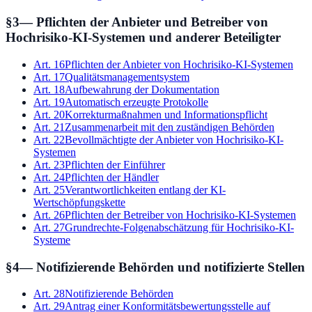
§
3
—
Pflichten der Anbieter und Betreiber von
Hochrisiko-KI-Systemen und anderer Beteiligter
Art.
16
Pflichten der Anbieter von Hochrisiko-KI-Systemen
Art.
17
Qualitätsmanagementsystem
Art.
18
Aufbewahrung der Dokumentation
Art.
19
Automatisch erzeugte Protokolle
Art.
20
Korrekturmaßnahmen und Informationspflicht
Art.
21
Zusammenarbeit mit den zuständigen Behörden
Art.
22
Bevollmächtigte der Anbieter von Hochrisiko-KI-
Systemen
Art.
23
Pflichten der Einführer
Art.
24
Pflichten der Händler
Art.
25
Verantwortlichkeiten entlang der KI-
Wertschöpfungskette
Art.
26
Pflichten der Betreiber von Hochrisiko-KI-Systemen
Art.
27
Grundrechte-Folgenabschätzung für Hochrisiko-KI-
Systeme
§
4
—
Notifizierende Behörden und notifizierte Stellen
Art.
28
Notifizierende Behörden
Art.
29
Antrag einer Konformitätsbewertungsstelle auf