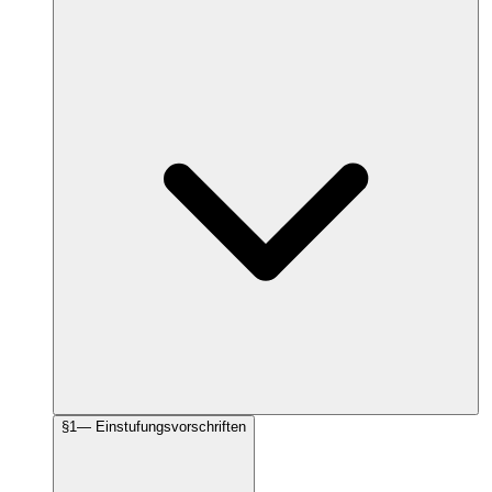
§
1
—
Einstufungsvorschriften