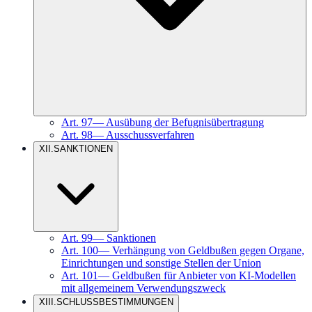
Art.
97
—
Ausübung der Befugnisübertragung
Art.
98
—
Ausschussverfahren
XII
.
SANKTIONEN
Art.
99
—
Sanktionen
Art.
100
—
Verhängung von Geldbußen gegen Organe,
Einrichtungen und sonstige Stellen der Union
Art.
101
—
Geldbußen für Anbieter von KI-Modellen
mit allgemeinem Verwendungszweck
XIII
.
SCHLUSSBESTIMMUNGEN