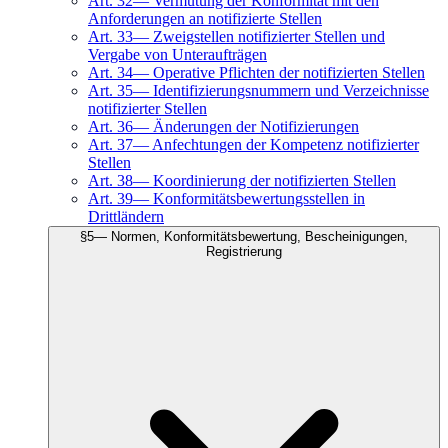
Art.
32
—
Vermutung der Konformität mit den
Anforderungen an notifizierte Stellen
Art.
33
—
Zweigstellen notifizierter Stellen und
Vergabe von Unteraufträgen
Art.
34
—
Operative Pflichten der notifizierten Stellen
Art.
35
—
Identifizierungsnummern und Verzeichnisse
notifizierter Stellen
Art.
36
—
Änderungen der Notifizierungen
Art.
37
—
Anfechtungen der Kompetenz notifizierter
Stellen
Art.
38
—
Koordinierung der notifizierten Stellen
Art.
39
—
Konformitätsbewertungsstellen in
Drittländern
§
5
—
Normen, Konformitätsbewertung, Bescheinigungen,
Registrierung