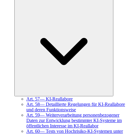
Art.
57
—
KI-Reallabore
Art.
58
—
Detaillierte Regelungen für KI-Reallabore
und deren Funktionsweise
Art.
59
—
Weiterverarbeitung personenbezogener
Daten zur Entwicklung bestimmter KI-Systeme im
öffentlichen Interesse im KI-Reallabor
Art.
60
—
Tests von Hochrisiko-KI-Systemen unter