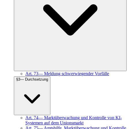
Art.
73
—
Meldung schwerwiegender Vorfälle
§
3
—
Durchsetzung
Art.
74
—
Marktüberwachung und Kontrolle von KI-
Systemen auf dem Unionsmarkt
Art.
75
—
Amtshilfe, Marktüberwachung und Kontrolle