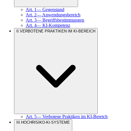
Art.
1
—
Gegenstand
Art.
2
—
Anwendungsbereich
Art.
3
—
Begriffsbestimmungen
Art.
4
—
KI-Kompetenz
II
.
VERBOTENE PRAKTIKEN IM KI-BEREICH
Art.
5
—
Verbotene Praktiken im KI-Bereich
III
.
HOCHRISIKO-KI-SYSTEME