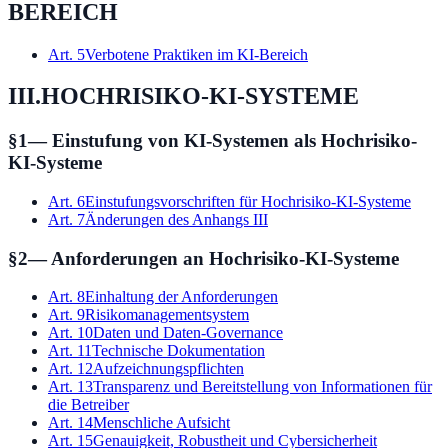
BEREICH
Art.
5
Verbotene Praktiken im KI-Bereich
III
.
HOCHRISIKO-KI-SYSTEME
§
1
—
Einstufung von KI-Systemen als Hochrisiko-
KI-Systeme
Art.
6
Einstufungsvorschriften für Hochrisiko-KI-Systeme
Art.
7
Änderungen des Anhangs III
§
2
—
Anforderungen an Hochrisiko-KI-Systeme
Art.
8
Einhaltung der Anforderungen
Art.
9
Risikomanagementsystem
Art.
10
Daten und Daten-Governance
Art.
11
Technische Dokumentation
Art.
12
Aufzeichnungspflichten
Art.
13
Transparenz und Bereitstellung von Informationen für
die Betreiber
Art.
14
Menschliche Aufsicht
Art.
15
Genauigkeit, Robustheit und Cybersicherheit