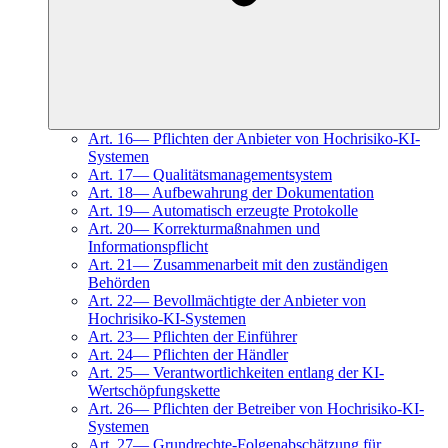
Art.
16
—
Pflichten der Anbieter von Hochrisiko-KI-
Systemen
Art.
17
—
Qualitätsmanagementsystem
Art.
18
—
Aufbewahrung der Dokumentation
Art.
19
—
Automatisch erzeugte Protokolle
Art.
20
—
Korrekturmaßnahmen und
Informationspflicht
Art.
21
—
Zusammenarbeit mit den zuständigen
Behörden
Art.
22
—
Bevollmächtigte der Anbieter von
Hochrisiko-KI-Systemen
Art.
23
—
Pflichten der Einführer
Art.
24
—
Pflichten der Händler
Art.
25
—
Verantwortlichkeiten entlang der KI-
Wertschöpfungskette
Art.
26
—
Pflichten der Betreiber von Hochrisiko-KI-
Systemen
Art.
27
—
Grundrechte-Folgenabschätzung für