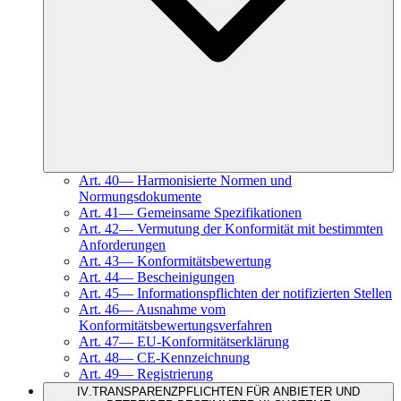
Art.
40
—
Harmonisierte Normen und
Normungsdokumente
Art.
41
—
Gemeinsame Spezifikationen
Art.
42
—
Vermutung der Konformität mit bestimmten
Anforderungen
Art.
43
—
Konformitätsbewertung
Art.
44
—
Bescheinigungen
Art.
45
—
Informationspflichten der notifizierten Stellen
Art.
46
—
Ausnahme vom
Konformitätsbewertungsverfahren
Art.
47
—
EU-Konformitätserklärung
Art.
48
—
CE-Kennzeichnung
Art.
49
—
Registrierung
IV
.
TRANSPARENZPFLICHTEN FÜR ANBIETER UND