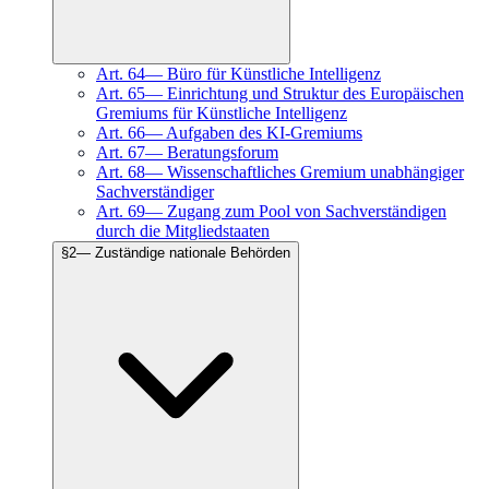
Art.
64
—
Büro für Künstliche Intelligenz
Art.
65
—
Einrichtung und Struktur des Europäischen
Gremiums für Künstliche Intelligenz
Art.
66
—
Aufgaben des KI-Gremiums
Art.
67
—
Beratungsforum
Art.
68
—
Wissenschaftliches Gremium unabhängiger
Sachverständiger
Art.
69
—
Zugang zum Pool von Sachverständigen
durch die Mitgliedstaaten
§
2
—
Zuständige nationale Behörden