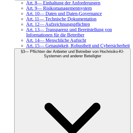
Art.
8
—
Einhaltung der Anforderungen
Art.
9
—
Risikomanagementsystem
Art.
10
—
Daten und Daten-Governance
Art.
11
—
Technische Dokumentation
Art.
12
—
Aufzeichnungspflichten
Art.
13
—
Transparenz und Bereitstellung von
Informationen für die Betreiber
Art.
14
—
Menschliche Aufsicht
Art.
15
—
Genauigkeit, Robustheit und Cybersicherheit
§
3
—
Pflichten der Anbieter und Betreiber von Hochrisiko-KI-
Systemen und anderer Beteiligter