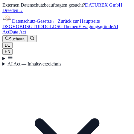
Externen Datenschutzbeauftragten gesucht?
DATUREX GmbH
Dresden
→
Datenschutz-Gesetze
←
Zurück zur Hauptseite
DSGVO
BDSG
TDDDG
LDSG
Themen
Erwägungsgründe
AI
Act
Data Act
Suche
⌘K
DE
EN
AI Act — Inhaltsverzeichnis