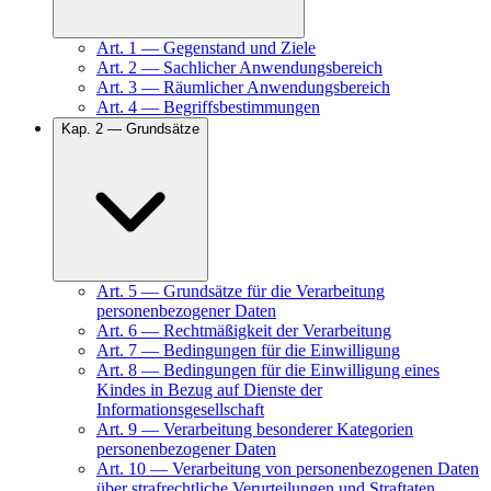
Art.
1
—
Gegenstand und Ziele
Art.
2
—
Sachlicher Anwendungsbereich
Art.
3
—
Räumlicher Anwendungsbereich
Art.
4
—
Begriffsbestimmungen
Kap.
2
—
Grundsätze
Art.
5
—
Grundsätze für die Verarbeitung
personenbezogener Daten
Art.
6
—
Rechtmäßigkeit der Verarbeitung
Art.
7
—
Bedingungen für die Einwilligung
Art.
8
—
Bedingungen für die Einwilligung eines
Kindes in Bezug auf Dienste der
Informationsgesellschaft
Art.
9
—
Verarbeitung besonderer Kategorien
personenbezogener Daten
Art.
10
—
Verarbeitung von personenbezogenen Daten
über strafrechtliche Verurteilungen und Straftaten