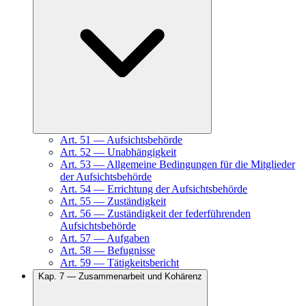
Art.
51
—
Aufsichtsbehörde
Art.
52
—
Unabhängigkeit
Art.
53
—
Allgemeine Bedingungen für die Mitglieder
der Aufsichtsbehörde
Art.
54
—
Errichtung der Aufsichtsbehörde
Art.
55
—
Zuständigkeit
Art.
56
—
Zuständigkeit der federführenden
Aufsichtsbehörde
Art.
57
—
Aufgaben
Art.
58
—
Befugnisse
Art.
59
—
Tätigkeitsbericht
Kap.
7
—
Zusammenarbeit und Kohärenz