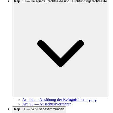
Kap.
10
—
Delegierte Rechtsakte und Durchführungsrechtsakte
Art.
92
—
Ausübung der Befugnisübertragung
Art.
93
—
Ausschussverfahren
Kap.
11
—
Schlussbestimmungen