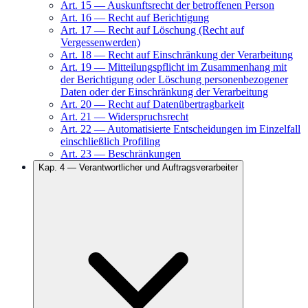
Art.
15
—
Auskunftsrecht der betroffenen Person
Art.
16
—
Recht auf Berichtigung
Art.
17
—
Recht auf Löschung (Recht auf
Vergessenwerden)
Art.
18
—
Recht auf Einschränkung der Verarbeitung
Art.
19
—
Mitteilungspflicht im Zusammenhang mit
der Berichtigung oder Löschung personenbezogener
Daten oder der Einschränkung der Verarbeitung
Art.
20
—
Recht auf Datenübertragbarkeit
Art.
21
—
Widerspruchsrecht
Art.
22
—
Automatisierte Entscheidungen im Einzelfall
einschließlich Profiling
Art.
23
—
Beschränkungen
Kap.
4
—
Verantwortlicher und Auftragsverarbeiter