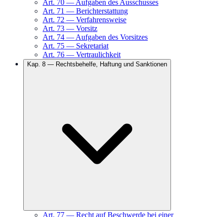
Art.
70
—
Aufgaben des Ausschusses
Art.
71
—
Berichterstattung
Art.
72
—
Verfahrensweise
Art.
73
—
Vorsitz
Art.
74
—
Aufgaben des Vorsitzes
Art.
75
—
Sekretariat
Art.
76
—
Vertraulichkeit
Kap.
8
—
Rechtsbehelfe, Haftung und Sanktionen
Art.
77
—
Recht auf Beschwerde bei einer