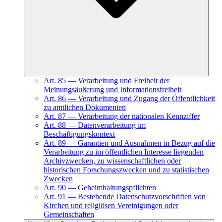
Art.
85
—
Verarbeitung und Freiheit der
Meinungsäußerung und Informationsfreiheit
Art.
86
—
Verarbeitung und Zugang der Öffentlichkeit
zu amtlichen Dokumenten
Art.
87
—
Verarbeitung der nationalen Kennziffer
Art.
88
—
Datenverarbeitung im
Beschäftigungskontext
Art.
89
—
Garantien und Ausnahmen in Bezug auf die
Verarbeitung zu im öffentlichen Interesse liegenden
Archivzwecken, zu wissenschaftlichen oder
historischen Forschungszwecken und zu statistischen
Zwecken
Art.
90
—
Geheimhaltungspflichten
Art.
91
—
Bestehende Datenschutzvorschriften von
Kirchen und religiösen Vereinigungen oder
Gemeinschaften