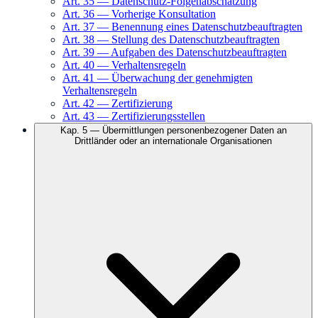
Art.
35
—
Datenschutz-Folgenabschätzung
Art.
36
—
Vorherige Konsultation
Art.
37
—
Benennung eines Datenschutzbeauftragten
Art.
38
—
Stellung des Datenschutzbeauftragten
Art.
39
—
Aufgaben des Datenschutzbeauftragten
Art.
40
—
Verhaltensregeln
Art.
41
—
Überwachung der genehmigten
Verhaltensregeln
Art.
42
—
Zertifizierung
Art.
43
—
Zertifizierungsstellen
Kap.
5
—
Übermittlungen personenbezogener Daten an
Drittländer oder an internationale Organisationen