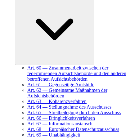
Art.
60
—
Zusammenarbeit zwischen der
federführenden Aufsichtsbehörde und den anderen
betroffenen Aufsichtsbehörden
Art.
61
—
Gegenseitige Amtshilfe
Art.
62
—
Gemeinsame Maßnahmen der
Aufsichtsbehörden
Art.
63
—
Kohärenzverfahren
Art.
64
—
Stellungnahme des Ausschusses
Art.
65
—
Streitbeilegung durch den Ausschuss
Art.
66
—
Dringlichkeitsverfahren
Art.
67
—
Informationsaustausch
Art.
68
—
Europäischer Datenschutzausschuss
Art.
69
—
Unabhängigkeit