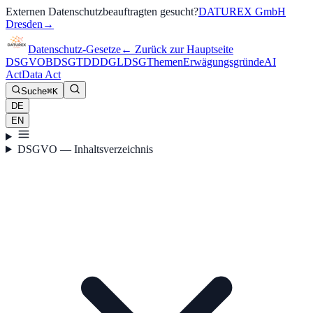
Externen Datenschutzbeauftragten gesucht?
DATUREX GmbH
Dresden
→
Datenschutz-Gesetze
←
Zurück zur Hauptseite
DSGVO
BDSG
TDDDG
LDSG
Themen
Erwägungsgründe
AI
Act
Data Act
Suche
⌘K
DE
EN
DSGVO — Inhaltsverzeichnis