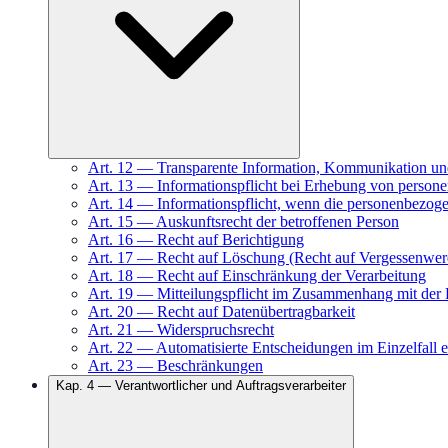
Art.
12
—
Transparente Information, Kommunikation und
Art.
13
—
Informationspflicht bei Erhebung von person
Art.
14
—
Informationspflicht, wenn die personenbezog
Art.
15
—
Auskunftsrecht der betroffenen Person
Art.
16
—
Recht auf Berichtigung
Art.
17
—
Recht auf Löschung (Recht auf Vergessenwer
Art.
18
—
Recht auf Einschränkung der Verarbeitung
Art.
19
—
Mitteilungspflicht im Zusammenhang mit der
Art.
20
—
Recht auf Datenübertragbarkeit
Art.
21
—
Widerspruchsrecht
Art.
22
—
Automatisierte Entscheidungen im Einzelfall ei
Art.
23
—
Beschränkungen
Kap.
4
—
Verantwortlicher und Auftragsverarbeiter