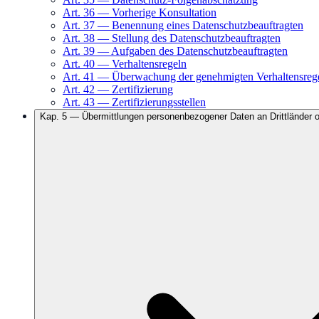
Art.
36
—
Vorherige Konsultation
Art.
37
—
Benennung eines Datenschutzbeauftragten
Art.
38
—
Stellung des Datenschutzbeauftragten
Art.
39
—
Aufgaben des Datenschutzbeauftragten
Art.
40
—
Verhaltensregeln
Art.
41
—
Überwachung der genehmigten Verhaltensreg
Art.
42
—
Zertifizierung
Art.
43
—
Zertifizierungsstellen
Kap.
5
—
Übermittlungen personenbezogener Daten an Drittländer o