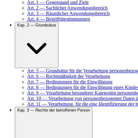
Art.
1
—
Gegenstand und Ziele
Art.
2
—
Sachlicher Anwendungsbereich
Art.
3
—
Räumlicher Anwendungsbereich
Art.
4
—
Begriffsbestimmungen
Kap.
2
—
Grundsätze
Art.
5
—
Grundsätze für die Verarbeitung personenbezo
Art.
6
—
Rechtmäßigkeit der Verarbeitung
Art.
7
—
Bedingungen für die Einwilligung
Art.
8
—
Bedingungen für die Einwilligung eines Kindes
Art.
9
—
Verarbeitung besonderer Kategorien personen
Art.
10
—
Verarbeitung von personenbezogenen Daten übe
Art.
11
—
Verarbeitung, für die eine Identifizierung der b
Kap.
3
—
Rechte der betroffenen Person