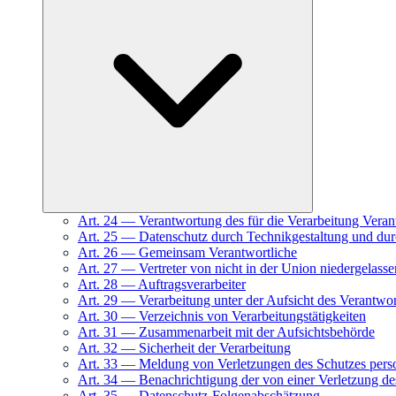
Art.
24
—
Verantwortung des für die Verarbeitung Veran
Art.
25
—
Datenschutz durch Technikgestaltung und dur
Art.
26
—
Gemeinsam Verantwortliche
Art.
27
—
Vertreter von nicht in der Union niedergelass
Art.
28
—
Auftragsverarbeiter
Art.
29
—
Verarbeitung unter der Aufsicht des Verantwor
Art.
30
—
Verzeichnis von Verarbeitungstätigkeiten
Art.
31
—
Zusammenarbeit mit der Aufsichtsbehörde
Art.
32
—
Sicherheit der Verarbeitung
Art.
33
—
Meldung von Verletzungen des Schutzes pers
Art.
34
—
Benachrichtigung der von einer Verletzung d
Art.
35
—
Datenschutz-Folgenabschätzung