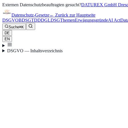
Externen Datenschutzbeauftragten gesucht?
DATUREX GmbH Dresd
Datenschutz-Gesetze
←
Zurück zur Hauptseite
DSGVO
BDSG
TDDDG
LDSG
Themen
Erwägungsgründe
AI Act
Dat
Suche
⌘K
DE
EN
DSGVO — Inhaltsverzeichnis