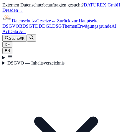
Externen Datenschutzbeauftragten gesucht?
DATUREX GmbH
Dresden
→
Datenschutz-Gesetze
←
Zurück zur Hauptseite
DSGVO
BDSG
TDDDG
LDSG
Themen
Erwägungsgründe
AI
Act
Data Act
Suche
⌘K
DE
EN
DSGVO — Inhaltsverzeichnis