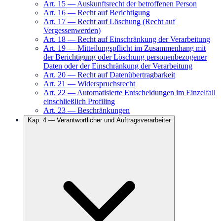
Art.
15
—
Auskunftsrecht der betroffenen Person
Art.
16
—
Recht auf Berichtigung
Art.
17
—
Recht auf Löschung (Recht auf
Vergessenwerden)
Art.
18
—
Recht auf Einschränkung der Verarbeitung
Art.
19
—
Mitteilungspflicht im Zusammenhang mit
der Berichtigung oder Löschung personenbezogener
Daten oder der Einschränkung der Verarbeitung
Art.
20
—
Recht auf Datenübertragbarkeit
Art.
21
—
Widerspruchsrecht
Art.
22
—
Automatisierte Entscheidungen im Einzelfall
einschließlich Profiling
Art.
23
—
Beschränkungen
Kap.
4
—
Verantwortlicher und Auftragsverarbeiter