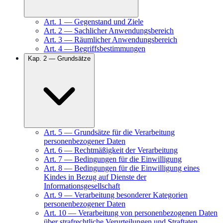
Art.
1
—
Gegenstand und Ziele
Art.
2
—
Sachlicher Anwendungsbereich
Art.
3
—
Räumlicher Anwendungsbereich
Art.
4
—
Begriffsbestimmungen
Kap.
2
—
Grundsätze
Art.
5
—
Grundsätze für die Verarbeitung
personenbezogener Daten
Art.
6
—
Rechtmäßigkeit der Verarbeitung
Art.
7
—
Bedingungen für die Einwilligung
Art.
8
—
Bedingungen für die Einwilligung eines
Kindes in Bezug auf Dienste der
Informationsgesellschaft
Art.
9
—
Verarbeitung besonderer Kategorien
personenbezogener Daten
Art.
10
—
Verarbeitung von personenbezogenen Daten
über strafrechtliche Verurteilungen und Straftaten