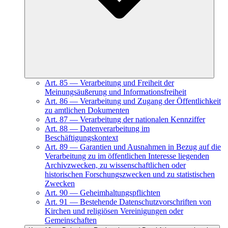
Art.
85
—
Verarbeitung und Freiheit der
Meinungsäußerung und Informationsfreiheit
Art.
86
—
Verarbeitung und Zugang der Öffentlichkeit
zu amtlichen Dokumenten
Art.
87
—
Verarbeitung der nationalen Kennziffer
Art.
88
—
Datenverarbeitung im
Beschäftigungskontext
Art.
89
—
Garantien und Ausnahmen in Bezug auf die
Verarbeitung zu im öffentlichen Interesse liegenden
Archivzwecken, zu wissenschaftlichen oder
historischen Forschungszwecken und zu statistischen
Zwecken
Art.
90
—
Geheimhaltungspflichten
Art.
91
—
Bestehende Datenschutzvorschriften von
Kirchen und religiösen Vereinigungen oder
Gemeinschaften