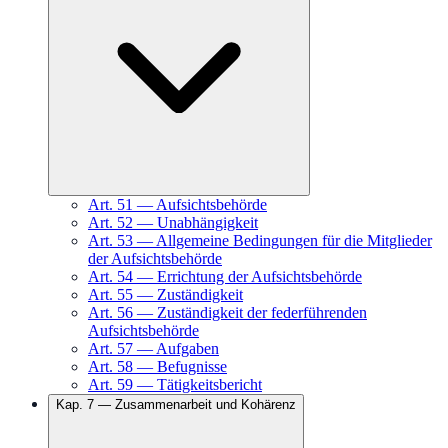
Art.
51
—
Aufsichtsbehörde
Art.
52
—
Unabhängigkeit
Art.
53
—
Allgemeine Bedingungen für die Mitglieder
der Aufsichtsbehörde
Art.
54
—
Errichtung der Aufsichtsbehörde
Art.
55
—
Zuständigkeit
Art.
56
—
Zuständigkeit der federführenden
Aufsichtsbehörde
Art.
57
—
Aufgaben
Art.
58
—
Befugnisse
Art.
59
—
Tätigkeitsbericht
Kap.
7
—
Zusammenarbeit und Kohärenz