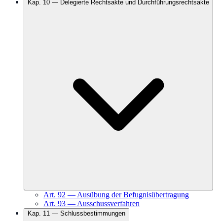
Kap.
10
—
Delegierte Rechtsakte und Durchführungsrechtsakte
Art.
92
—
Ausübung der Befugnisübertragung
Art.
93
—
Ausschussverfahren
Kap.
11
—
Schlussbestimmungen