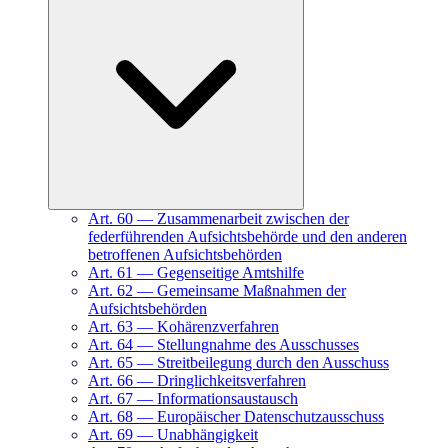
Art.
60
—
Zusammenarbeit zwischen der
federführenden Aufsichtsbehörde und den anderen
betroffenen Aufsichtsbehörden
Art.
61
—
Gegenseitige Amtshilfe
Art.
62
—
Gemeinsame Maßnahmen der
Aufsichtsbehörden
Art.
63
—
Kohärenzverfahren
Art.
64
—
Stellungnahme des Ausschusses
Art.
65
—
Streitbeilegung durch den Ausschuss
Art.
66
—
Dringlichkeitsverfahren
Art.
67
—
Informationsaustausch
Art.
68
—
Europäischer Datenschutzausschuss
Art.
69
—
Unabhängigkeit