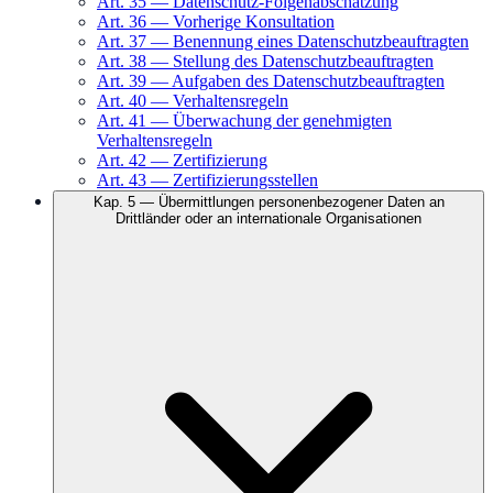
Art.
35
—
Datenschutz-Folgenabschätzung
Art.
36
—
Vorherige Konsultation
Art.
37
—
Benennung eines Datenschutzbeauftragten
Art.
38
—
Stellung des Datenschutzbeauftragten
Art.
39
—
Aufgaben des Datenschutzbeauftragten
Art.
40
—
Verhaltensregeln
Art.
41
—
Überwachung der genehmigten
Verhaltensregeln
Art.
42
—
Zertifizierung
Art.
43
—
Zertifizierungsstellen
Kap.
5
—
Übermittlungen personenbezogener Daten an
Drittländer oder an internationale Organisationen