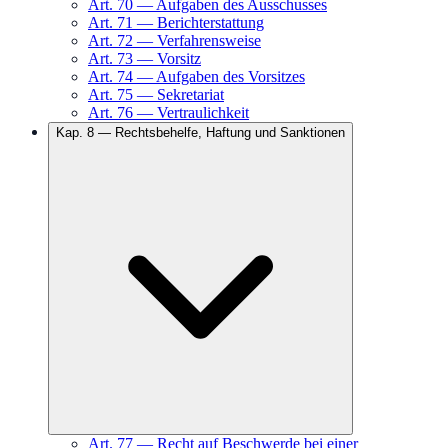
Art.
70
—
Aufgaben des Ausschusses
Art.
71
—
Berichterstattung
Art.
72
—
Verfahrensweise
Art.
73
—
Vorsitz
Art.
74
—
Aufgaben des Vorsitzes
Art.
75
—
Sekretariat
Art.
76
—
Vertraulichkeit
Kap.
8
—
Rechtsbehelfe, Haftung und Sanktionen
Art.
77
—
Recht auf Beschwerde bei einer