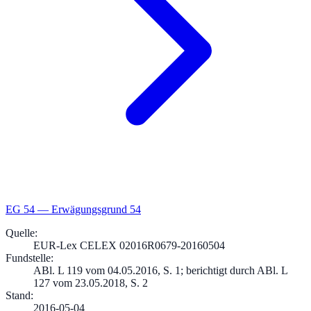
EG
54
—
Erwägungsgrund 54
Quelle
:
EUR-Lex CELEX 02016R0679-20160504
Fundstelle
:
ABl. L 119 vom 04.05.2016, S. 1; berichtigt durch ABl. L
127 vom 23.05.2018, S. 2
Stand
:
2016-05-04