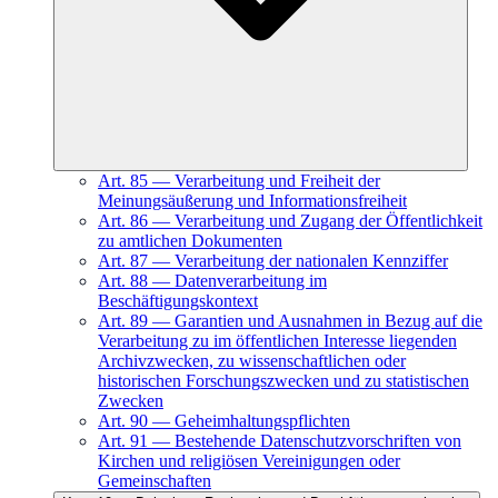
Art.
85
—
Verarbeitung und Freiheit der
Meinungsäußerung und Informationsfreiheit
Art.
86
—
Verarbeitung und Zugang der Öffentlichkeit
zu amtlichen Dokumenten
Art.
87
—
Verarbeitung der nationalen Kennziffer
Art.
88
—
Datenverarbeitung im
Beschäftigungskontext
Art.
89
—
Garantien und Ausnahmen in Bezug auf die
Verarbeitung zu im öffentlichen Interesse liegenden
Archivzwecken, zu wissenschaftlichen oder
historischen Forschungszwecken und zu statistischen
Zwecken
Art.
90
—
Geheimhaltungspflichten
Art.
91
—
Bestehende Datenschutzvorschriften von
Kirchen und religiösen Vereinigungen oder
Gemeinschaften