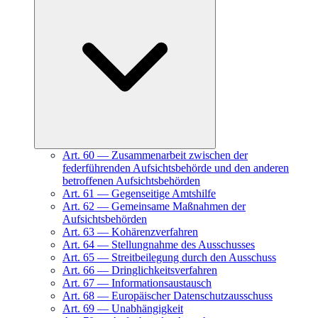
Art.
60
—
Zusammenarbeit zwischen der
federführenden Aufsichtsbehörde und den anderen
betroffenen Aufsichtsbehörden
Art.
61
—
Gegenseitige Amtshilfe
Art.
62
—
Gemeinsame Maßnahmen der
Aufsichtsbehörden
Art.
63
—
Kohärenzverfahren
Art.
64
—
Stellungnahme des Ausschusses
Art.
65
—
Streitbeilegung durch den Ausschuss
Art.
66
—
Dringlichkeitsverfahren
Art.
67
—
Informationsaustausch
Art.
68
—
Europäischer Datenschutzausschuss
Art.
69
—
Unabhängigkeit