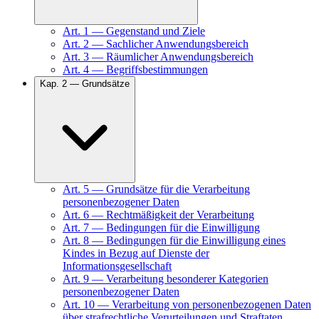
Art.
1
—
Gegenstand und Ziele
Art.
2
—
Sachlicher Anwendungsbereich
Art.
3
—
Räumlicher Anwendungsbereich
Art.
4
—
Begriffsbestimmungen
Kap.
2
—
Grundsätze
Art.
5
—
Grundsätze für die Verarbeitung
personenbezogener Daten
Art.
6
—
Rechtmäßigkeit der Verarbeitung
Art.
7
—
Bedingungen für die Einwilligung
Art.
8
—
Bedingungen für die Einwilligung eines
Kindes in Bezug auf Dienste der
Informationsgesellschaft
Art.
9
—
Verarbeitung besonderer Kategorien
personenbezogener Daten
Art.
10
—
Verarbeitung von personenbezogenen Daten
über strafrechtliche Verurteilungen und Straftaten