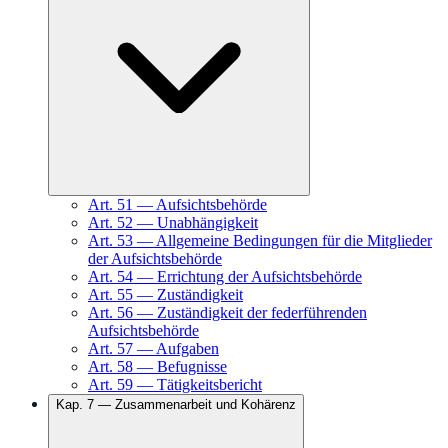
Art.
51
—
Aufsichtsbehörde
Art.
52
—
Unabhängigkeit
Art.
53
—
Allgemeine Bedingungen für die Mitglieder
der Aufsichtsbehörde
Art.
54
—
Errichtung der Aufsichtsbehörde
Art.
55
—
Zuständigkeit
Art.
56
—
Zuständigkeit der federführenden
Aufsichtsbehörde
Art.
57
—
Aufgaben
Art.
58
—
Befugnisse
Art.
59
—
Tätigkeitsbericht
Kap.
7
—
Zusammenarbeit und Kohärenz