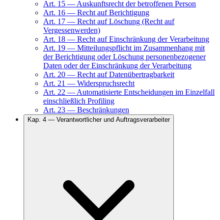
Art.
15
—
Auskunftsrecht der betroffenen Person
Art.
16
—
Recht auf Berichtigung
Art.
17
—
Recht auf Löschung (Recht auf
Vergessenwerden)
Art.
18
—
Recht auf Einschränkung der Verarbeitung
Art.
19
—
Mitteilungspflicht im Zusammenhang mit
der Berichtigung oder Löschung personenbezogener
Daten oder der Einschränkung der Verarbeitung
Art.
20
—
Recht auf Datenübertragbarkeit
Art.
21
—
Widerspruchsrecht
Art.
22
—
Automatisierte Entscheidungen im Einzelfall
einschließlich Profiling
Art.
23
—
Beschränkungen
Kap.
4
—
Verantwortlicher und Auftragsverarbeiter