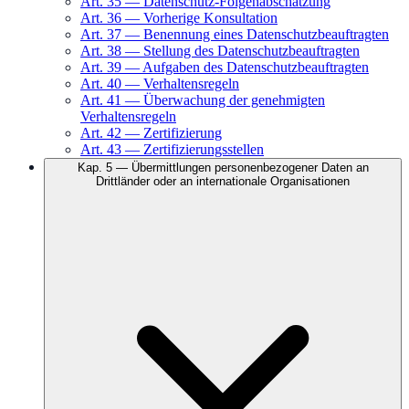
Art.
35
—
Datenschutz-Folgenabschätzung
Art.
36
—
Vorherige Konsultation
Art.
37
—
Benennung eines Datenschutzbeauftragten
Art.
38
—
Stellung des Datenschutzbeauftragten
Art.
39
—
Aufgaben des Datenschutzbeauftragten
Art.
40
—
Verhaltensregeln
Art.
41
—
Überwachung der genehmigten
Verhaltensregeln
Art.
42
—
Zertifizierung
Art.
43
—
Zertifizierungsstellen
Kap.
5
—
Übermittlungen personenbezogener Daten an
Drittländer oder an internationale Organisationen