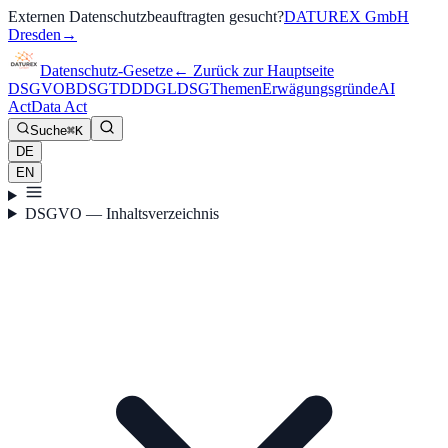
Externen Datenschutzbeauftragten gesucht?
DATUREX GmbH
Dresden
→
Datenschutz-Gesetze
←
Zurück zur Hauptseite
DSGVO
BDSG
TDDDG
LDSG
Themen
Erwägungsgründe
AI
Act
Data Act
Suche
⌘K
DE
EN
DSGVO — Inhaltsverzeichnis