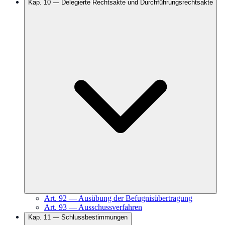
Kap.
10
—
Delegierte Rechtsakte und Durchführungsrechtsakte
Art.
92
—
Ausübung der Befugnisübertragung
Art.
93
—
Ausschussverfahren
Kap.
11
—
Schlussbestimmungen