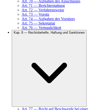
Art.
70
—
Aufgaben des Ausschusses
Art.
71
—
Berichterstattung
Art.
72
—
Verfahrensweise
Art.
73
—
Vorsitz
Art.
74
—
Aufgaben des Vorsitzes
Art.
75
—
Sekretariat
Art.
76
—
Vertraulichkeit
Kap.
8
—
Rechtsbehelfe, Haftung und Sanktionen
Art.
77
—
Recht auf Beschwerde bei einer