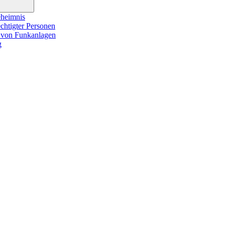
eheimnis
chtigter Personen
r von Funkanlagen
g