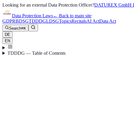
Looking for an external Data Protection Officer?
DATUREX GmbH D
Data Protection Laws
←
Back to main site
GDPR
BDSG
TDDDG
LDSG
Topics
Recitals
AI Act
Data Act
Search
⌘K
DE
EN
TDDDG — Table of Contents