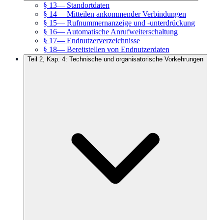
§ 13
—
Standortdaten
§ 14
—
Mitteilen ankommender Verbindungen
§ 15
—
Rufnummernanzeige und -unterdrückung
§ 16
—
Automatische Anrufweiterschaltung
§ 17
—
Endnutzerverzeichnisse
§ 18
—
Bereitstellen von Endnutzerdaten
Teil 2, Kap. 4: Technische und organisatorische Vorkehrungen