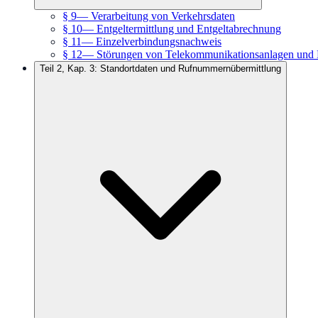
§ 9
—
Verarbeitung von Verkehrsdaten
§ 10
—
Entgeltermittlung und Entgeltabrechnung
§ 11
—
Einzelverbindungsnachweis
§ 12
—
Störungen von Telekommunikationsanlagen und 
Teil 2, Kap. 3: Standortdaten und Rufnummernübermittlung